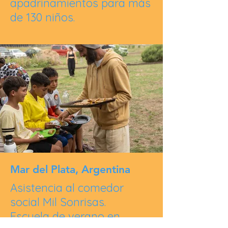
apadrinamientos para más
de 130 niños.
Mar del Plata, Argentina
Asistencia al comedor
social Mil Sonrisas.
Escuela de verano en